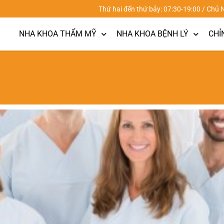
Thứ hai đến thứ bảy: 07:30-19:00 / Chủ 
NHA KHOA THẨM MỸ
NHA KHOA BỆNH LÝ
CHỈ