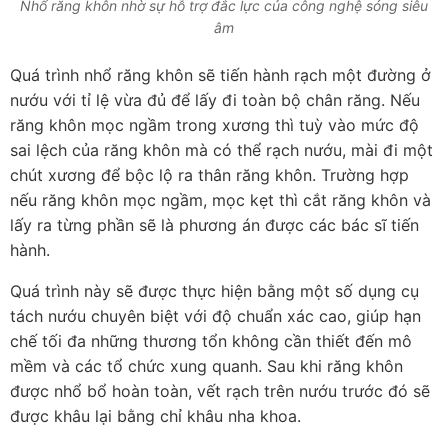
Nhổ răng khôn nhờ sự hỗ trợ đắc lực của công nghệ sóng siêu
âm
Quá trình nhổ răng khôn sẽ tiến hành rạch một đường ở
nướu với tỉ lệ vừa đủ để lấy đi toàn bộ chân răng. Nếu
răng khôn mọc ngầm trong xương thì tuỳ vào mức độ
sai lệch của răng khôn mà có thể rạch nướu, mài đi một
chút xương để bộc lộ ra thân răng khôn. Trường hợp
nếu răng khôn mọc ngầm, mọc kẹt thì cắt răng khôn và
lấy ra từng phần sẽ là phương án được các bác sĩ tiến
hành.
Quá trình này sẽ được thực hiện bằng một số dụng cụ
tách nướu chuyên biệt với độ chuẩn xác cao, giúp hạn
chế tối đa những thương tổn không cần thiết đến mô
mềm và các tổ chức xung quanh. Sau khi răng khôn
được nhổ bổ hoàn toàn, vết rạch trên nướu trước đó sẽ
được khâu lại bằng chỉ khâu nha khoa.