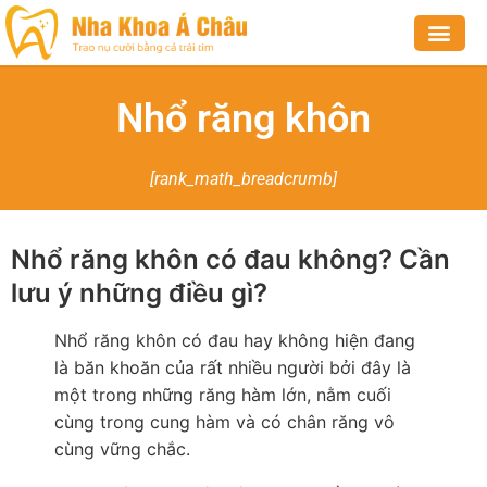
NHA KHOA THẨM MỸ
NHA KHOA BỆNH LÝ
CHỈNH NHA
VỀ CHÚNG TÔI
Nhổ răng khôn
[rank_math_breadcrumb]
Nhổ răng khôn có đau không? Cần
lưu ý những điều gì?
Nhổ răng khôn có đau hay không hiện đang
là băn khoăn của rất nhiều người bởi đây là
một trong những răng hàm lớn, nằm cuối
cùng trong cung hàm và có chân răng vô
cùng vững chắc.