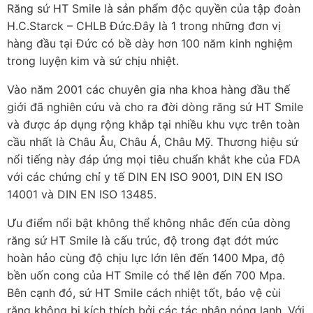
Răng sứ HT Smile là sản phẩm độc quyền của tập đoàn
H.C.Starck – CHLB Đức.Đây là 1 trong những đơn vị
hàng đầu tại Đức có bề dày hơn 100 năm kinh nghiệm
trong luyện kim và sứ chịu nhiệt.
Vào năm 2001 các chuyên gia nha khoa hàng đầu thế
giới đã nghiên cứu và cho ra đời dòng răng sứ HT Smile
và được áp dụng rộng khắp tại nhiều khu vực trên toàn
cầu nhất là Châu Âu, Châu Á, Châu Mỹ. Thương hiệu sứ
nổi tiếng này đáp ứng mọi tiêu chuẩn khắt khe của FDA
với các chứng chỉ y tế DIN EN ISO 9001, DIN EN ISO
14001 và DIN EN ISO 13485.
Ưu điểm nổi bật không thể không nhắc đến của dòng
răng sứ HT Smile là cấu trúc, độ trong đạt đớt mức
hoàn hảo cùng độ chịu lực lớn lên đến 1400 Mpa, độ
bền uốn cong của HT Smile có thể lên đến 700 Mpa.
Bên cạnh đó, sứ HT Smile cách nhiệt tốt, bảo vệ cùi
răng không bị kích thích bởi các tác nhân nóng lạnh. Với