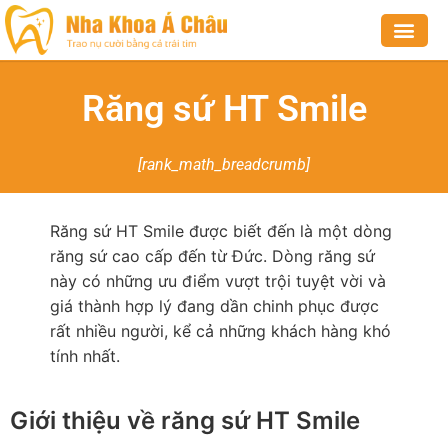
NHA KHOA THẨM MỸ
NHA KHOA BỆNH LÝ
CHỈNH NHA
VỀ CHÚNG TÔI
Răng sứ HT Smile
[rank_math_breadcrumb]
Răng sứ HT Smile được biết đến là một dòng
răng sứ cao cấp đến từ Đức. Dòng răng sứ
này có những ưu điểm vượt trội tuyệt vời và
giá thành hợp lý đang dần chinh phục được
rất nhiều người, kể cả những khách hàng khó
tính nhất.
Giới thiệu về răng sứ HT Smile