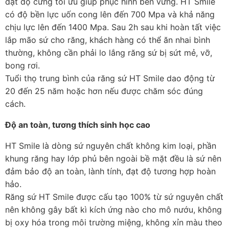
đạt độ cứng tối ưu giúp phục hình bền vững. HT Smile
có độ bền lực uốn cong lên đến 700 Mpa và khả năng
chịu lực lên đến 1400 Mpa. Sau 2h sau khi hoàn tất việc
lắp mão sứ cho răng, khách hàng có thể ăn nhai bình
thường, không cần phải lo lắng răng sứ bị sứt mẻ, vỡ,
bong rơi.
Tuổi thọ trung bình của răng sứ HT Smile dao động từ
20 đến 25 năm hoặc hơn nếu được chăm sóc đúng
cách.
Độ an toàn, tương thích sinh học cao
HT Smile là dòng sứ nguyên chất không kim loại, phần
khung răng hay lớp phủ bên ngoài bề mặt đều là sứ nên
đảm bảo độ an toàn, lành tính, đạt độ tương hợp hoàn
hảo.
Răng sứ HT Smile được cấu tạo 100% từ sứ nguyên chất
nên không gây bất kì kích ứng nào cho mô nướu, không
bị oxy hóa trong môi trường miệng, không xỉn màu theo