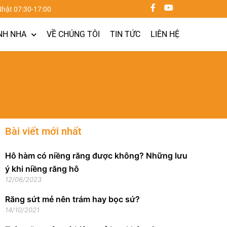
Nhật 07:30-17:00
NH NHA
VỀ CHÚNG TÔI
TIN TỨC
LIÊN HỆ
Bài viết mới nhất
Hô hàm có niềng răng được không? Những lưu
ý khi niềng răng hô
12/06/2023
Răng sứt mẻ nên trám hay bọc sứ?
14/10/2021