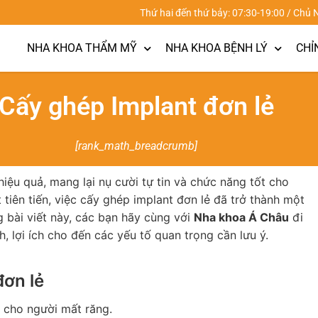
Thứ hai đến thứ bảy: 07:30-19:00 / Chủ 
NHA KHOA THẨM MỸ
NHA KHOA BỆNH LÝ
CHỈ
Cấy ghép Implant đơn lẻ
[rank_math_breadcrumb]
hiệu quả, mang lại nụ cười tự tin và chức năng tốt cho
tiên tiến, việc cấy ghép implant đơn lẻ đã trở thành một
g bài viết này, các bạn hãy cùng với
Nha khoa Á Châu
đi
, lợi ích cho đến các yếu tố quan trọng cần lưu ý.
đơn lẻ
g cho người mất răng.