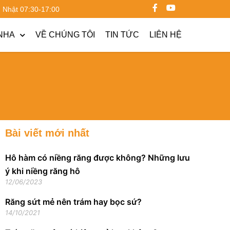
ủ Nhật 07:30-17:00
NHA
VỀ CHÚNG TÔI
TIN TỨC
LIÊN HỆ
Bài viết mới nhất
Hô hàm có niềng răng được không? Những lưu
ý khi niềng răng hô
12/06/2023
Răng sứt mẻ nên trám hay bọc sứ?
14/10/2021