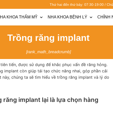
Thứ hai đến thứ bảy: 07:30-19:00 / Ch
HA KHOA THẨM MỸ
NHA KHOA BỆNH LÝ
CHỈNH 
Trồng răng implant
[rank_math_breadcrumb]
 tiên tiến, được sử dụng để khắc phục vấn đề răng hỏng.
ng implant còn giúp tái tạo chức năng nhai, góp phần cải
 này, chúng ta sẽ tìm hiểu về trồng răng implant và lý do
g răng implant lại là lựa chọn hàng