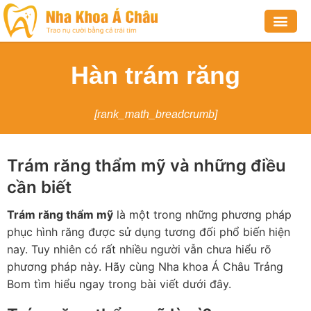
NHA KHOA THẨM MỸ
NHA KHOA BỆNH LÝ
CHỈNH NHA
VỀ CHÚNG TÔI
Hàn trám răng
[rank_math_breadcrumb]
Trám răng thẩm mỹ và những điều
cần biết
Trám răng thẩm mỹ
là một trong những phương pháp
phục hình răng được sử dụng tương đối phổ biến hiện
nay. Tuy nhiên có rất nhiều người vẫn chưa hiểu rõ
phương pháp này. Hãy cùng Nha khoa Á Châu Trảng
Bom tìm hiểu ngay trong bài viết dưới đây.