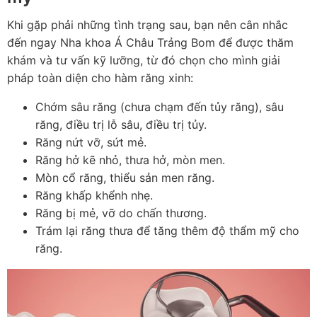
Khi gặp phải những tình trạng sau, bạn nên cân nhắc
đến ngay Nha khoa Á Châu Trảng Bom để được thăm
khám và tư vấn kỹ lưỡng, từ đó chọn cho mình giải
pháp toàn diện cho hàm răng xinh:
Chớm sâu răng (chưa chạm đến tủy răng), sâu
răng, điều trị lỗ sâu, điều trị tủy.
Răng nứt vỡ, sứt mẻ.
Răng hở kẽ nhỏ, thưa hở, mòn men.
Mòn cổ răng, thiểu sản men răng.
Răng khấp khểnh nhẹ.
Răng bị mẻ, vỡ do chấn thương.
Trám lại răng thưa để tăng thêm độ thẩm mỹ cho
răng.