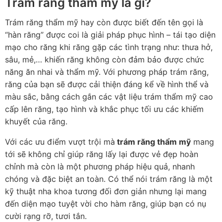
Trám răng thẩm mỹ là gì?
Trám răng thẩm mỹ hay còn được biết đến tên gọi là
“hàn răng” được coi là giải pháp phục hình – tái tạo diện
mạo cho răng khi răng gặp các tình trạng như: thưa hở,
sâu, mẻ,… khiến răng không còn đảm bảo được chức
năng ăn nhai và thẩm mỹ. Với phương pháp trám răng,
răng của bạn sẽ được cải thiện đáng kể về hình thể và
màu sắc, bằng cách gắn các vật liệu trám thẩm mỹ cao
cấp lên răng, tạo hình và khắc phục tối ưu các khiếm
khuyết của răng.
Với các ưu điểm vượt trội mà
trám răng thẩm mỹ
mang
tới sẽ không chỉ giúp răng lấy lại được vẻ đẹp hoàn
chỉnh mà còn là một phương pháp hiệu quả, nhanh
chóng và đặc biệt an toàn. Có thể nói trám răng là một
kỹ thuật nha khoa tương đối đơn giản nhưng lại mang
đến diện mạo tuyệt vời cho hàm răng, giúp bạn có nụ
cười rạng rỡ, tươi tắn.