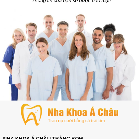
* Thông tin của bạn sẽ được bảo mật!
NHA KHOA Á CHÂU TRẢNG BOM