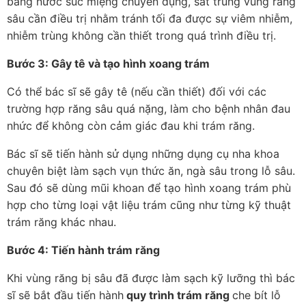
bằng nước súc miệng chuyên dụng, sát trùng vùng răng
sâu cần điều trị nhằm tránh tối đa được sự viêm nhiễm,
nhiễm trùng không cần thiết trong quá trình điều trị.
Bước 3: Gây tê và tạo hình xoang trám
Có thể bác sĩ sẽ gây tê (nếu cần thiết) đối với các
trường hợp răng sâu quá nặng, làm cho bệnh nhân đau
nhức để không còn cảm giác đau khi trám răng.
Bác sĩ sẽ tiến hành sử dụng những dụng cụ nha khoa
chuyên biệt làm sạch vụn thức ăn, ngà sâu trong lỗ sâu.
Sau đó sẽ dùng mũi khoan để tạo hình xoang trám phù
hợp cho từng loại vật liệu trám cũng như từng kỹ thuật
trám răng khác nhau.
Bước 4: Tiến hành trám răng
Khi vùng răng bị sâu đã được làm sạch kỹ lưỡng thì bác
sĩ sẽ bắt đầu tiến hành
quy trình trám răng
che bít lỗ